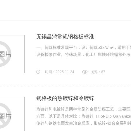
无锡昌鸿常规钢格板标准
一、荷载标准常规平台：设计荷载≥3kN/m²，适用于
设备检修作业。特殊场景：化工厂腐蚀环境需额外考虑动
时间：2025-11-24
浏览：87
钢格板的热镀锌和冷镀锌
热镀锌和电镀锌是两种常见的金属防腐工艺，主要区
方面。以下是具体对比：‌热镀锌（Hot-Dip Galvani
使锌与钢铁表面发生冶金反应，形成锌-铁合金层和纯